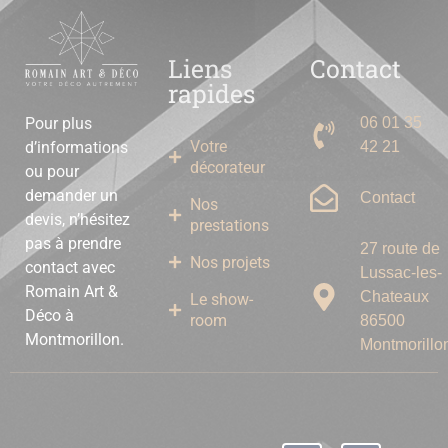
Liens
Contact
rapides
06 01 35
Pour plus
Votre
42 21
d’informations
décorateur
ou pour
demander un
Contact
Nos
devis, n’hésitez
prestations
pas à prendre
27 route de
Nos projets
contact avec
Lussac-les-
Romain Art &
Chateaux
Le show-
Déco à
room
86500
Montmorillon.
Montmorillo