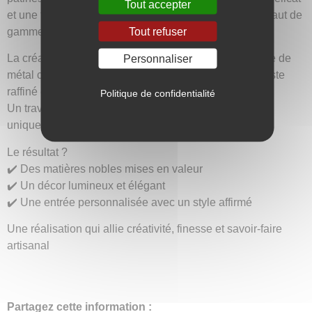
Tout accepter
et une touche chaleureuse dans l’esprit des finitions haut de
Tout refuser
gamme.
Personnaliser
La création est sublimée par une incrustation de feuille de
métal cuivre, qui capte la lumière et apporte un contraste
raffiné entre les nuances bronze et cuivrées.
Politique de confidentialité
Un travail minutieux qui fait de cette entrée un espace
unique, moderne et plein de caractère.
Le résultat ?
✔️ Des matières nobles mises en valeur
✔️ Un décor lumineux et élégant
✔️ Une entrée personnalisée avec un style affirmé
Une réalisation qui allie créativité, finesse et savoir-faire
artisanal
Partagez cette information :