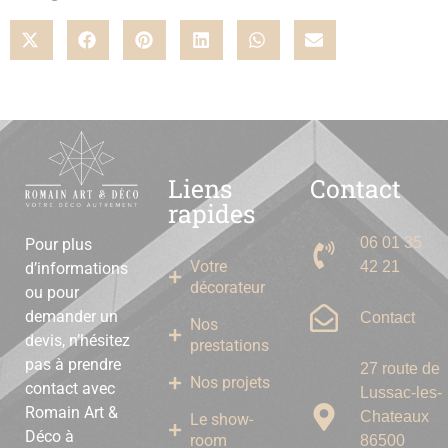
Liens
Contact
rapides
06 01 35
Pour plus
Votre
42 21
d’informations
décorateur
ou pour
demander un
Contact
Nos
devis, n’hésitez
prestations
pas à prendre
27 route de
Nos projets
contact avec
Lussac-les-
Romain Art &
Chateaux
Le show-
Déco à
room
86500