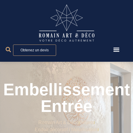
Panneau de gestion des cookies
Obtenez un devis
Embellissement
Entrée
Romain Art & Déco
Projets
Enduit décoratif
/
Métallisation