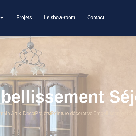
Projets
Le show-room
Contact
bellissement Séj
main Art & Déco
Projets
Peinture décorative
Embellissement Séj