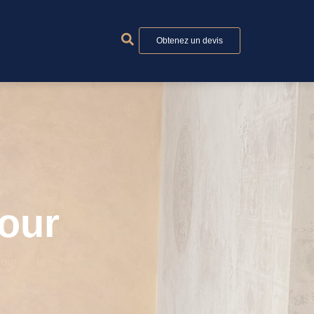
Obtenez un devis
our
our