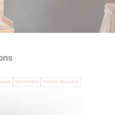
ons
 pierre
Métallisation
Peinture décorative
Enduit décoratif