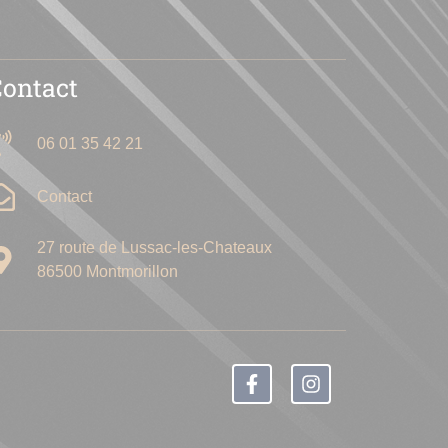
Contact
06 01 35 42 21
Contact
27 route de Lussac-les-Chateaux
86500 Montmorillon