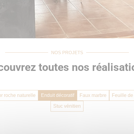
NOS PROJETS
couvrez toutes nos réalisati
r roche naturelle
Enduit décoratif
Faux marbre
Feuille de
Stuc vénitien
Enduit décoratif
,
Métallisation