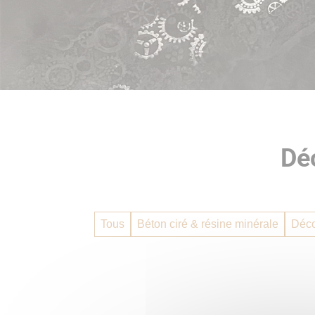
Dé
Tous
Béton ciré & résine minérale
Déco
Enduit décoratif
,
Métallisation